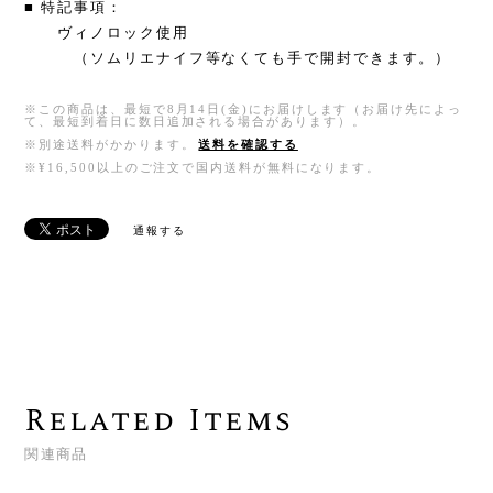
■ 特記事項：
ヴィノロック使用
（ソムリエナイフ等なくても手で開封できます。）
※この商品は、最短で8月14日(金)にお届けします（お届け先によっ
て、最短到着日に数日追加される場合があります）。
※別途送料がかかります。
送料を確認する
※¥16,500以上のご注文で国内送料が無料になります。
通報する
Related Items
関連商品