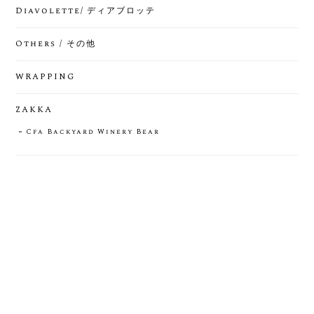
Diavolette/ ディアブロッテ
Others / その他
WRAPPING
ZAKKA
Cfa Backyard Winery Bear